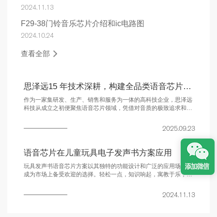
2024.11.13
F29-38门铃音乐芯片介绍和ic电路图
2024.10.24
查看全部
思泽远15 年技术深耕，构建全品类语音芯片产品生态
作为一家集研发、生产、销售和服务为一体的高科技企业，思泽远
科技从成立之初便聚焦语音芯片领域，凭借对音质的极致追求和对
市场需求的敏锐洞察，逐步搭建起覆盖 “基础语音播放 - 录变音 - 智
能识别 - 音频放大” 的全链条产品体系，为不同行业客户提供 “选型
2025.09.23
- 开发 - 落地” 的一站式解决方案。
语音芯片在儿童玩具电子发声书方案应用
玩具发声书语音芯片方案以其独特的功能设计和广泛的应用场景，
成为市场上备受欢迎的选择。轻松一点，知识响起，寓教于乐，从
此开启孩子的声音探索之旅。
2024.11.13