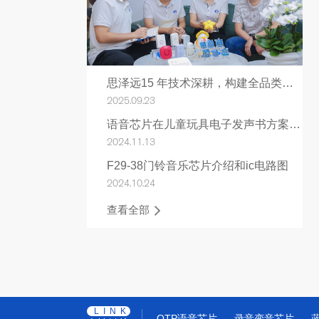
思泽远15 年技术深耕，构建全品类语音芯片产品生态
2025.09.23
语音芯片在儿童玩具电子发声书方案应用
2024.11.13
F29-38门铃音乐芯片介绍和ic电路图
2024.10.24
查看全部
LINK
OTP语音芯片
录音变音芯片