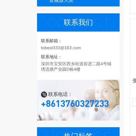
音频放大类
CONTACT
联系我们
联系邮箱：
tobest333@163.com
联系地址：
深圳市宝安区西乡街道前进二路4号锦
琇流塘产业园D栋4楼
联系电话：
+8613760327233