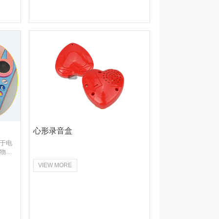
心形录音盒
于电
物，
童不
VIEW MORE
的图
发