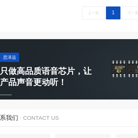
1
上一页
下一
思泽远
只做高品质语音芯片，让
产品声音更动听！
系我们
· CONTACT US