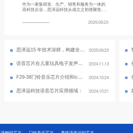
作为一家集研发、生产、销售和服务为一体的
高科技企业，思泽远科技从成立之初便聚焦语
音芯片领域，凭借对音质的极致追求和对市场
需求的敏锐洞察，逐步搭建起覆盖 “基础语音播
2025.09.23
放 - 录变音 - 智能识别 - 音频放大” 的全链条产
品体系，为不同行业客户提供 “选型 - 开发 - 落
地” 的一站式解决方案。
思泽远15 年技术深耕，构建全品类语音芯片产品生态
2025.09.23
语音芯片在儿童玩具电子发声书方案应用
2024.11.13
F29-38门铃音乐芯片介绍和ic电路图
2024.10.24
思泽远科技语音芯片应用领域：
2024.10.21
蓝牙解码芯片
门铃音乐芯片
离线语音识别芯片